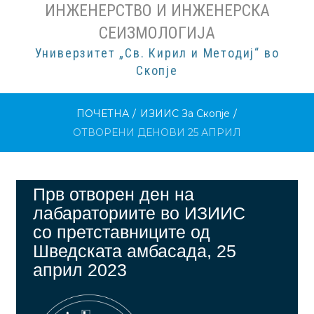
ИНЖЕНЕРСТВО И ИНЖЕНЕРСКА
СЕИЗМОЛОГИЈА
Универзитет „Св. Кирил и Методиј“ во
Скопје
ПОЧЕТНА
/
ИЗИИС За Скопје
/
ОТВОРЕНИ ДЕНОВИ 25 АПРИЛ
ОТВОРЕНИ
Прв отворен ден на
лабараториите во ИЗИИС
ДЕНОВИ
со претставниците од
Шведската амбасада, 25
25
април 2023
АПРИЛ