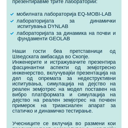
презентиравме трите лаборатории:
мобилната лабораторија EQ-MOBI-LAB
лабораторијата за динамички
испитувања DYNLAB
лабораторијата за динамика на почви и
фундаменти GEOLAB
Наши гости беа претставници од
Шведската амбасада во Скопје.
Инженерите и истражувачите презентира
фасцинантни аспекти од земјотресно
инженерство, вклучувајќи презентација на
дел од опремата за недеструктивни
испитувања, симулација на дејство на
реален земјотрес на модел поставен на
вибро платформата и симулација на
дејство на реален земјотрес на почвен
примерок на триаксиален апарат за
статичко и динамичко тестирање.
Учесниците се вклучија во размени кои