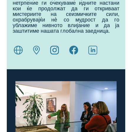
нетрпение ги очекуваме идните настани
кои ќе продолжат да ги откриваат
мистериите на сеизмичките сили,
охрабрувајќи нè со мудрост да го
ублажиме нивното влијание и да ја
заштитиме нашата глобална заедница.