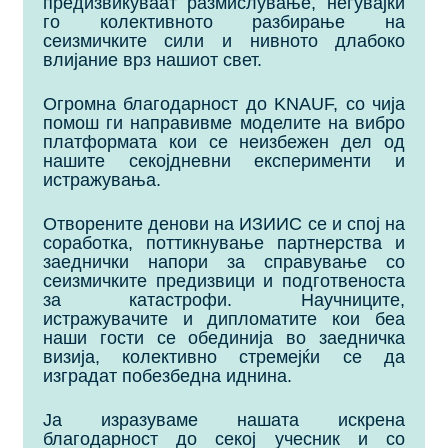
предизвикуваат размислување, негувајќи
го колективното разбирање на
сеизмичките сили и нивното длабоко
влијание врз нашиот свет.
Огромна благодарност до KNAUF, со чија
помош ги направивме моделите на вибро
платформата кои се неизбежен дел од
нашите секојдневни експерименти и
истражувања.
Отворените денови на ИЗИИС се и спој на
соработка, поттикнување партнерства и
заеднички напори за справување со
сеизмичките предизвици и подготвеноста
за катастрофи. Научниците,
истражувачите и дипломатите кои беа
наши гости се обединија во заедничка
визија, колективно стремејќи се да
изградат побезбедна иднина.
Ја изразуваме нашата искрена
благодарност до секој учесник и со