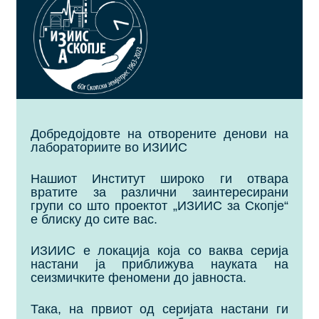
Добредојдовте на отворените денови на
лабораториите во ИЗИИС
Нашиот Институт широко ги отвара
вратите за различни заинтересирани
групи со што проектот „ИЗИИС за Скопје“
е блиску до сите вас.
ИЗИИС е локација која со ваква серија
настани ја приближува науката на
сеизмичките феномени до јавноста.
Така, на првиот од серијата настани ги