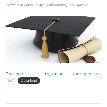
By
admin
in
Втор циклус
,
Образование
,
Трет циклус
Програма – годишна конференција
(.pdf)
Download