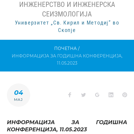
ИНЖЕНЕРСТВО И ИНЖЕНЕРСКА
СЕИЗМОЛОГИЈА
Универзитет „Св. Кирил и Методиј“ во
Скопје
ПОЧЕТНА
/
ИНФОРМАЦИЈА ЗА ГОДИШНА КОНФЕРЕНЦИЈА,
11.05.2023
04
Facebook
Twitter
Google+
LinkedI
Pi
МАЈ
ИНФОРМАЦИЈА ЗА ГОДИШНА
КОНФЕРЕНЦИЈА, 11.05.2023