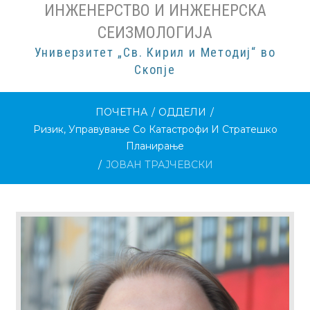
ИНЖЕНЕРСТВО И ИНЖЕНЕРСКА
СЕИЗМОЛОГИЈА
Универзитет „Св. Кирил и Методиј“ во
Скопје
ПОЧЕТНА
/
ОДДЕЛИ
/
Ризик, Управување Со Катастрофи И Стратешко
Планирање
/
ЈОВАН ТРАЈЧЕВСКИ