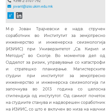
+398-2-3107-792
jovant@iziis.ukim.edu.mk
М-р Јован Трајчевски е надв. стручен
соработник во Институтит за земјотресно
инженерство и инженерска сеизмологија
(ИЗИИС) при Универзитетот „Св. Кирил и
Методиј“ во Скопје. Во моментов дел од
Одделот за ризик, управување со катастрофи
и стратешко планирање. Магистерските
студии при институтот за земјотресно
инженерство и инженерска сеизмологија ги
започнува во 2013 година со целосна
стипендија од инстутутот. Од самиот почеток
на студиите станува и надворешен соработник
на ИЗИИС, со што е вклучен во низа на научни