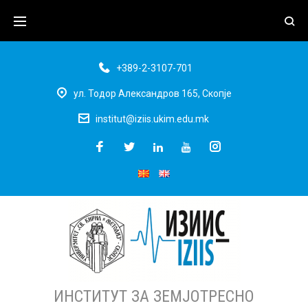
+389-2-3107-701
ул. Тодор Александров 165, Скопје
institut@iziis.ukim.edu.mk
ИНСТИТУТ ЗА ЗЕМЈОТРЕСНО