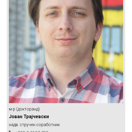
м-р (докторанд)
Јован Трајчевски
надв. стручен соработник