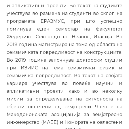
и апликативни проекти. Во текот на студиите
учествува во размена на студенти во склоп на
програмата ЕРАЗМУС, при што успешно
поминува еден семестар на факултетот
Федерико Секонодо во Неапол, Италија. Во
2018 година магистрира на тема од областа на
сеизмичката повредливост на конструкциите.
Во 2019 година започнува докторски студии
при ИЗИИС на тема сеизмички ризик и
сеизмичка повредливост. Во текот на својата
кариера учествува во повеќе научни и
апликативни проекти како и во неколку
мисии за определување на сигурноста на
објекти оштетени од земјотреси. Член е на
Македононската асоцијација за земјотресно
инженерство (МАЕЕ) и Комората на овластени