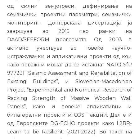
од силни земјотреси, дефинирање на
сеизмички проектни параметри, сеизмички
мониторинг. Докторската дисертација ја
завршува во 2015 г.во рамки на
DAAD/SEEFORM програмата. Од 2003 г.
активно учествува во повеќе научно-
истражувачки и апликативни проекти од кои
како поважни можат да се истакнат NATO SfP
977231 “Seismic Assessment and Rehabilitation of
Existing Buildings”, и Slovenian-Macedonian
Project “Experimental and Numerical Research of
Racking Strength of Massive Wooden Wall
Panels”, како и повеќе апликативни и
билатерални проекти и COST акции. Дел е и
од Европските DG-ECHO проекти како L2BR-
Learn to be Resilient (2021-2022). Во текот на