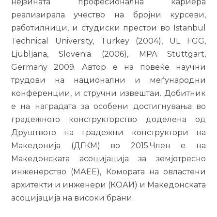
нејзината професионална кариера
реализирала учество на бројни курсеви,
работилници, и студиски престои во Istanbul
Technical University, Turkey (2004), UL FGG,
Ljubljana, Slovenia (2006), MPA Stuttgart,
Germany 2009. Автор е на повеќе научни
трудови на национални и меѓународни
конференции, и стручни извештаи. Добитник
е на наградата за особени достигнувања во
градежното конструкторство доделена од
Друштвото на градежни конструктори на
Македонија (ДГКМ) во 2015.Член е на
Македонската асоцијација за земјотресно
инженерство (МАЕЕ), Комората на овластени
архитекти и инженери (КОАИ) и Македонската
асоцијација на високи брани.