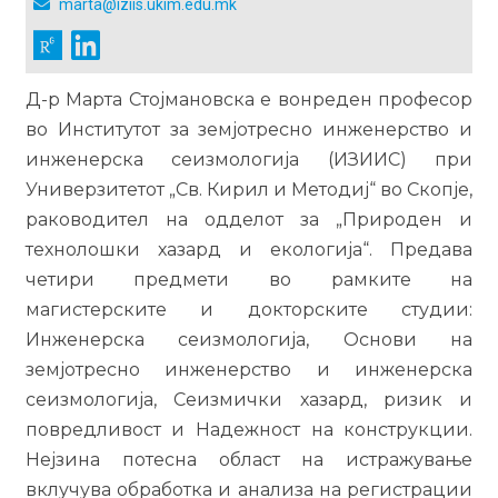
marta@iziis.ukim.edu.mk
Д-р Марта Стојмановска е вонреден професор
во Институтот за земјотресно инженерство и
инженерска сеизмологија (ИЗИИС) при
Универзитетот „Св. Кирил и Методиј“ во Скопје,
раководител на одделот за „Природен и
технолошки хазард и екологија“. Предава
четири предмети во рамките на
магистерските и докторските студии:
Инженерска сеизмологија, Основи на
земјотресно инженерство и инженерска
сеизмологија, Сеизмички хазард, ризик и
повредливост и Надежност на конструкции.
Нејзина потесна област на истражување
вклучува обработка и анализа на регистрации