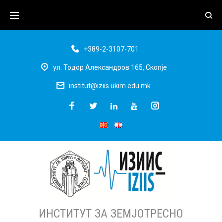
+389-2-3107-701
ул. Тодор Александров 165, Скопје
institut@iziis.ukim.edu.mk
ИНСТИТУТ ЗА ЗЕМЈОТРЕСНО