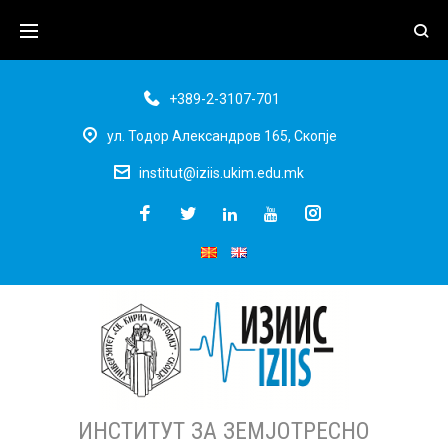
+389-2-3107-701
ул. Тодор Александров 165, Скопје
institut@iziis.ukim.edu.mk
ИНСТИТУТ ЗА ЗЕМЈОТРЕСНО