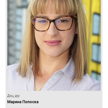
Доц. д-р
Марина Попоска