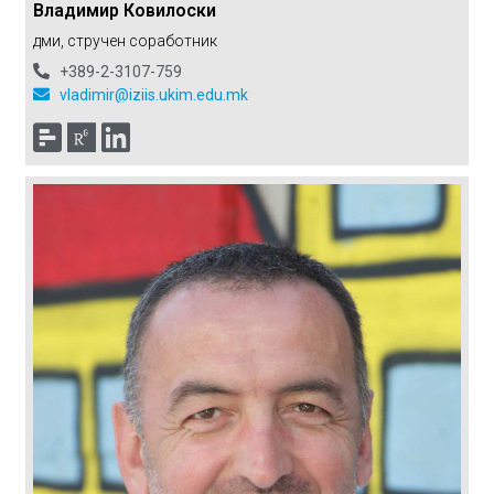
Владимир Ковилоски
дми, стручен соработник
+389-2-3107-759
vladimir@iziis.ukim.edu.mk