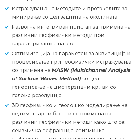
Истражувања на методите и протоколите за
минирање со цел заштита на околината
Развој на интегриран пристап за примена на
различни геофизички методи при
карактеризација на тло
Оптимизација на параметри за аквизиција и
процесирање при геофизички истражувања
со примена на
MASW (Multichannel Analysis
of Surface Waves Method)
со цел
генерирање на дисперзивни криви со
голема резолуција
3D геофизичко и геолошко моделирање на
седиментарни басени со примена на
различни геофизички методи како што се:
сеизмичка рефракција, сеизмичка
рефлексија, активни и пасивни методи на