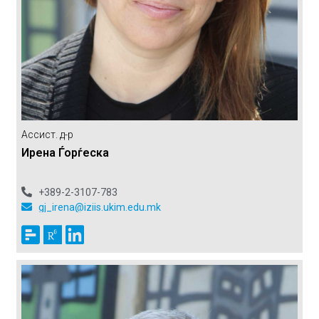
Ассист. д-р
Ирена Ѓорѓеска
+389-2-3107-783
gj_irena@iziis.ukim.edu.mk