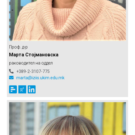
Проф. д-р
Марта Стојмановска
раководител на оддел
+389-2-3107-775
marta@iziis.ukim.edu.mk