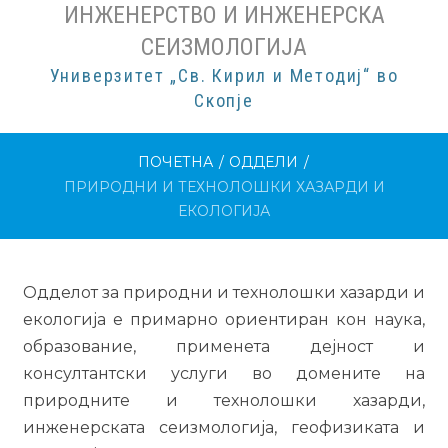
ИНЖЕНЕРСТВО И ИНЖЕНЕРСКА
СЕИЗМОЛОГИЈА
Универзитет „Св. Кирил и Методиј“ во
Скопје
ПОЧЕТНА
/
ОДДЕЛИ
/
ПРИРОДНИ И ТЕХНОЛОШКИ ХАЗАРДИ И
ЕКОЛОГИЈА
Одделот за природни и технолошки хазарди и
екологија е примарно ориентиран кон наука,
образование, применета дејност и
консултантски услуги во домените на
природните и технолошки хазарди,
инженерската сеизмологија, геофизиката и