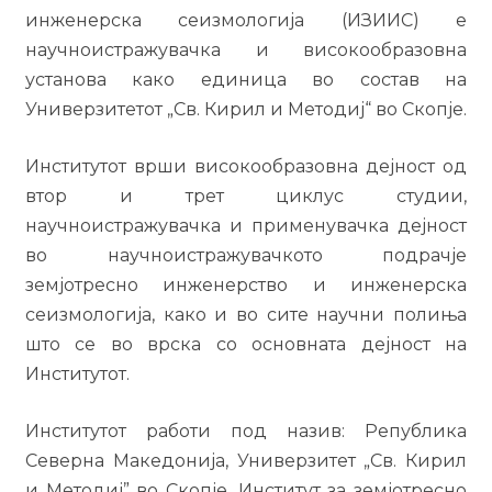
инженерска сеизмологија (ИЗИИС) е
научноистражувачка и високообразовна
установа како единица во состав на
Универзитетот „Св. Кирил и Методиј“ во Скопје.
Институтот врши високообразовна дејност од
втор и трет циклус студии,
научноистражувачка и применувачка дејност
во научноистражувачкото подрачје
земјотресно инженерство и инженерска
сеизмологија, како и во сите научни полиња
што се во врска со основната дејност на
Институтот.
Институтот работи под назив: Република
Северна Македонија, Универзитет „Св. Кирил
и Методиј” во Скопје, Институт за земјотресно