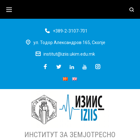
+389-2-3107-701
ул. Тодор Александров 165, Скопје
institut@iziis.ukim.edu.mk
ИНСТИТУТ ЗА ЗЕМЈОТРЕСНО