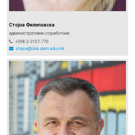
Стојна Филиповска
административен соработник
+398-2-3107-770
stojna@iziis.ukim.edu.mk