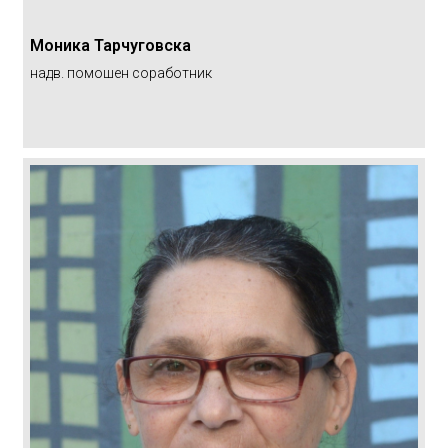
Моника Тарчуговска
надв. помошен соработник