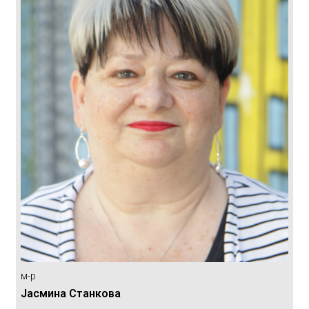
м-р
Јасмина Станкова