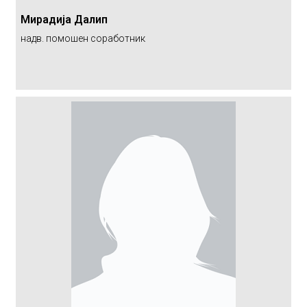
Мирадија Далип
надв. помошен соработник