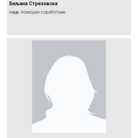
Биљана Стрезовска
надв. помошен соработник