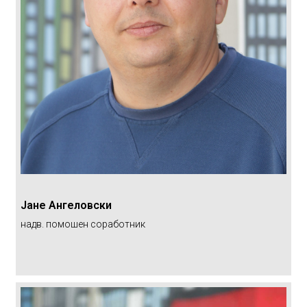
Јане Ангеловски
надв. помошен соработник