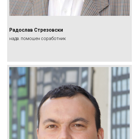
Радослав Стрезовски
надв. помошен соработник