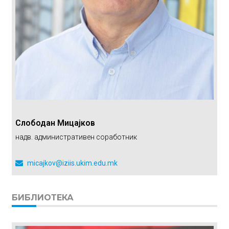
Слободан Мицајков
надв. административен соработник
micajkov@iziis.ukim.edu.mk
БИБЛИОТЕКА