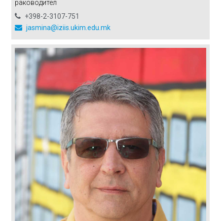
раководител
+398-2-3107-751
jasmina@iziis.ukim.edu.mk