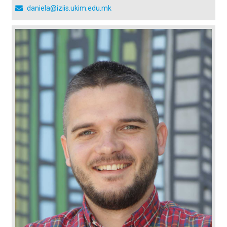
daniela@iziis.ukim.edu.mk