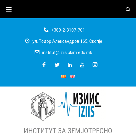
+389-2-3107-701
ул. Тодор Александров 165, Скопје
institut@iziis.ukim.edu.mk
ИНСТИТУТ ЗА ЗЕМЈОТРЕСНО