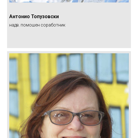
Антонио Топузовски
надв. помошен соработник