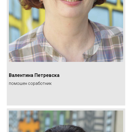
Валентина Петревска
помошен соработник