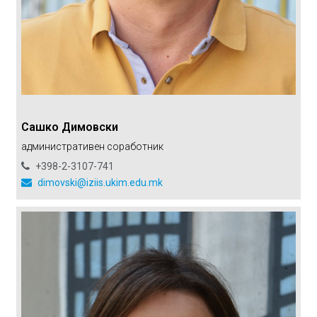
Сашко Димовски
aдминистративен соработник
+398-2-3107-741
dimovski@iziis.ukim.edu.mk