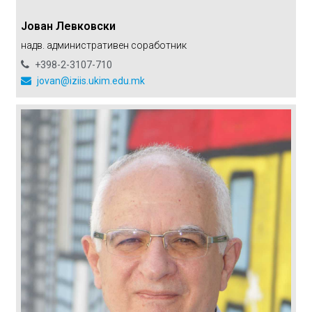
Јован Левковски
надв. административен соработник
+398-2-3107-710
jovan@iziis.ukim.edu.mk