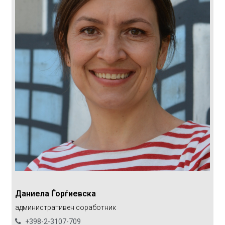
Даниела Ѓорѓиевска
aдминистративен соработник
+398-2-3107-709