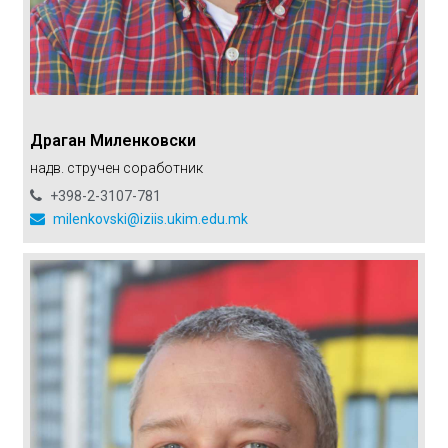
Драган Миленковски
надв. стручен соработник
+398-2-3107-781
milenkovski@iziis.ukim.edu.mk