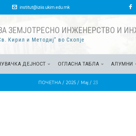
F
е
institut@iziis.ukim.edu.mk
ЗА ЗЕМЈОТРЕСНО ИНЖЕНЕРСТВО И И
в. Кирил и Методиј“ во Скопје
УВАЧКА ДЕЈНОСТ
ОГЛАСНА ТАБЛА
АЛУМНИ
ПОЧЕТНА
/
2025
/
Мај
/
23