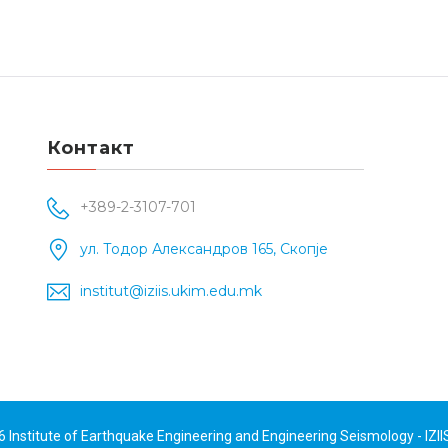
Контакт
+389-2-3107-701
ул. Тодор Александров 165, Скопје
institut@iziis.ukim.edu.mk
26
Institute of Earthquake Engineering and Engineering Seismology - IZII