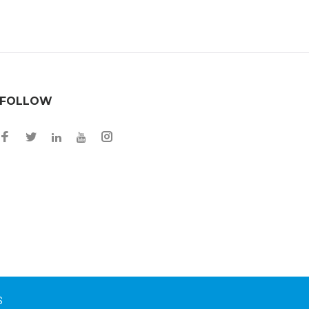
FOLLOW
Facebook
Twitter
Instagram
LinkedIn
YouTube
S