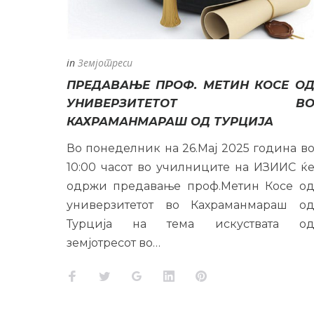
Д.М.Г
in
Земјотреси
ПРЕДАВАЊЕ ПРОФ. МЕТИН КОСЕ О
УНИВЕРЗИТЕТОТ В
КАХРАМАНМАРАШ ОД ТУРЦИЈА
Во понеделник на 26.Мај 2025 година в
10:00 часот во училниците на ИЗИИС ќ
одржи предавање проф.Метин Косе о
универзитетот во Кахраманмараш о
Турција на тема искуствата о
земјотресот во…
Facebook
Twitter
Google+
LinkedIn
Pinterest