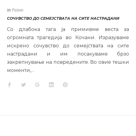
in
Разно
СОЧУВСТВО ДО СЕМЕЈСТВАТА НА СИТЕ НАСТРАДАНИ
Со длабока тага ја примивме веста за
огромната трагедија во Кочани. Изразуваме
искрено сочувство до семејствата на сите
настрадани и им посакуваме брзо
закрепнување на повредените. Во овие тешки
моменти,…
Facebook
Twitter
Google+
LinkedIn
Pinterest