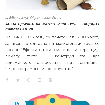
in
Втор циклус
,
Образование
,
Разно
ЈАВНА ОДБРАНА НА МАГИСТЕРСКИ ТРУД - КАНДИДАТ
НИКОЛА ПЕТРОВ
На 04.10.2023 год., со почеток од 12:00 часот,
закажана е одбрана на магистерски труд со
наслов “Ефекти од кинематичка интеракција
помеѓу тлото и конструкцијата врз
сеизмичкото однесување на армирано–
бетонски рамовски конструкции“…
Facebook
Twitter
Google+
LinkedIn
Pinterest
15