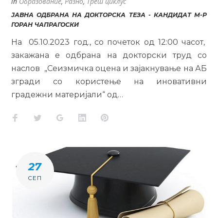
in
Образование
,
Разно
,
Трет циклус
ЈАВНА ОДБРАНА НА ДОКТОРСКА ТЕЗА - КАНДИДАТ М-Р
ГОРАН ЧАПРАГОСКИ
На 05.10.2023 год., со почеток од 12:00 часот,
закажана е одбрана на докторски труд со
наслов „Сеизмичка оцена и зајакнување на АБ
згради со користење на иновативни
градежни материјали“ од…
Facebook
Twitter
Google+
LinkedIn
Pinterest
27
СЕП