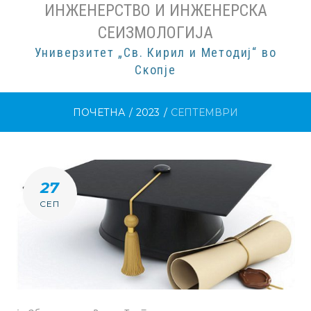
ИНЖЕНЕРСТВО И ИНЖЕНЕРСКА
СЕИЗМОЛОГИЈА
Универзитет „Св. Кирил и Методиј“ во
Скопје
ПОЧЕТНА
/
2023
/
СЕПТЕМВРИ
МЕСЕЦ:
27
М.Г
СЕП