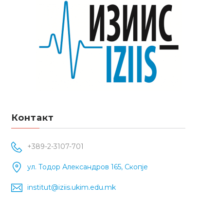
Контакт
+389-2-3107-701
ул. Тодор Александров 165, Скопје
institut@iziis.ukim.edu.mk