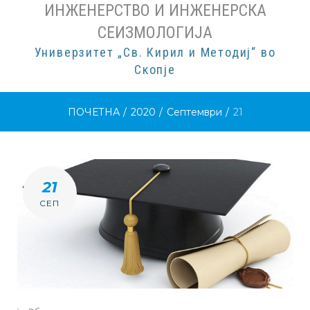
ИНЖЕНЕРСТВО И ИНЖЕНЕРСКА
СЕИЗМОЛОГИЈА
Универзитет „Св. Кирил и Методиј“ во
Скопје
ПОЧЕТНА
/
2020
/
Септември
/
21
ДЕН:
21
Д.М.Г
СЕП