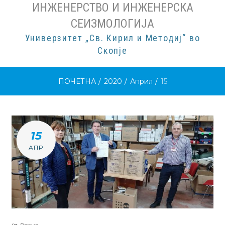
ИНЖЕНЕРСТВО И ИНЖЕНЕРСКА
СЕИЗМОЛОГИЈА
Универзитет „Св. Кирил и Методиј“ во
Скопје
ПОЧЕТНА
/
2020
/
Април
/
15
ДЕН:
15
Д.М.Г
АПР